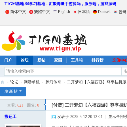
T1GM基地-90学习基地 - 汇聚海量手游源码，服务端，游戏源码
简体中文
繁體中文
English
日本語
Deutsch
한국
门户
论坛
新帖
家园
工具箱
排行榜
充值中
»
论坛
›
网游单机
›
梦幻传奇
›
二开梦幻【六福西游】尊享挂机版本2
T
发新帖
1
[付费]
二开梦幻【六福西游】尊享挂机
查看:
621
|
回复:
0
G
M
搬运工
发表于 2025-5-12 20:12:04
|
显示全部
基