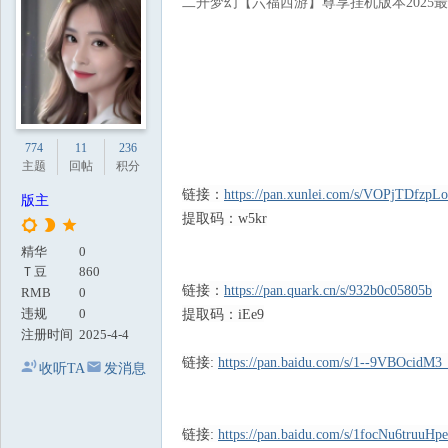
二开梦幻【六福西游】尊享挂机版本2025
地
774
11
236
主题
回帖
积分
链接：
https://pan.xunlei.com/s/VOPjTDfzp
版主
提取码：w5kr
精华
0
Ｔ豆
860
链接：
https://pan.quark.cn/s/932b0c05805b
RMB
0
违规
0
提取码：iEe9
注册时间
2025-4-4
链接:
https://pan.baidu.com/s/1--9VBOcid
收听TA
发消息
链接:
https://pan.baidu.com/s/1focNu6truu