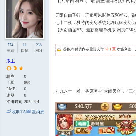
【天命西游H5】最新整理单机版 网
地
无限自由飞行：玩家可以脚踏五彩祥云、御
七十二变：独特的变身系统允许玩家变幻为
【天命西游H5】最新整理单机版 网页GM
774
11
236
游客,本付费内容需要支付
50Ｔ豆
才能浏览，
主题
回帖
积分
版主
精华
0
Ｔ豆
860
RMB
0
九九八十一难：将原著中“大闹天宫”、“
违规
0
注册时间
2025-4-4
收听TA
发消息