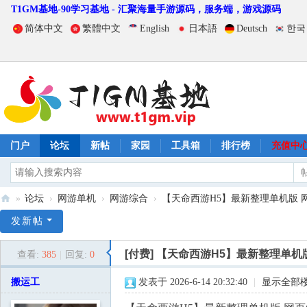
T1GM基地-90学习基地 - 汇聚海量手游源码，服务端，游戏源码
简体中文
繁體中文
English
日本語
Deutsch
한국
门户
论坛
新帖
家园
工具箱
排行榜
充值中
»
论坛
›
网游单机
›
网游综合
›
【天命西游H5】最新整理单机版 网页
T
发新帖
1
[付费]
【天命西游H5】最新整理单机
查看:
385
|
回复:
0
G
M
搬运工
发表于 2026-6-14 20:32:40
|
显示全部
基