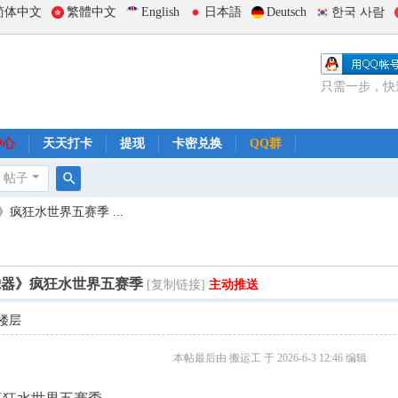
简体中文
繁體中文
English
日本語
Deutsch
한국 사람
只需一步，快
中心
天天打卡
提现
卡密兑换
QQ群
帖子
搜
疯狂水世界五赛季 ...
索
滤器》疯狂水世界五赛季
[复制链接]
主动推送
楼层
本帖最后由 搬运工 于 2026-6-3 12:46 编辑