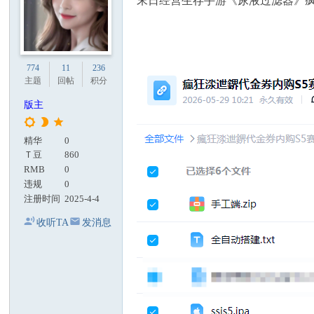
末日经营生存手游《尿液过滤器》
774
11
236
主题
回帖
积分
版主
精华
0
Ｔ豆
860
RMB
0
违规
0
注册时间
2025-4-4
收听TA
发消息