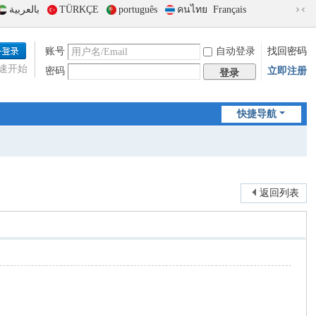
بالعربية
TÜRKÇE
português
คนไทย
Français
切
换
到
账号
自动登录
找回密码
窄
速开始
密码
立即注册
版
登录
快捷导航
返回列表