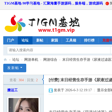
T1GM基地-90学习基地 - 汇聚海量手游源码，服务端，游戏源码
门户
论坛
新帖
家园
工具箱
排行榜
充值
»
论坛
›
网游单机
›
网游综合
›
末日经营生存手游《尿液过滤器》
T
发新帖
1
[付费]
末日经营生存手游《尿液过
查看:
304
|
回复:
2
G
M
搬运工
发表于 2026-6-3 12:19:17
|
显示全部
基
地