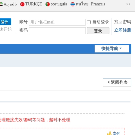
بالعربية
TÜRKÇE
português
คนไทย
Français
切
换
到
账号
自动登录
找回密码
窄
速开始
密码
立即注册
版
登录
快捷导航
返回列表
处理链接失效/源码等问题，超时不处理
支付