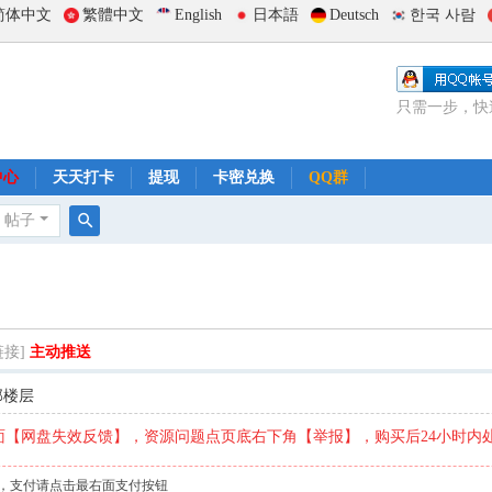
简体中文
繁體中文
English
日本語
Deutsch
한국 사람
只需一步，快
中心
天天打卡
提现
卡密兑换
QQ群
帖子
搜
索
链接]
主动推送
部楼层
【网盘失效反馈】，资源问题点页底右下角【举报】，购买后24小时内
，支付请点击最右面支付按钮