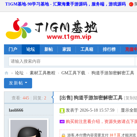
T1GM基地-90学习基地 - 汇聚海量手游源码，服务端，游戏源码
门户
论坛
新帖
家园
工具箱
排行榜
充值
»
论坛
›
素材工具教程
›
GM工具下载
›
狗道手游加密解密工具
T
发新帖
1
[出售]
狗道手游加密解密工具
查看:
445
|
回复:
2
[复制
G
M
laoli666
发表于 2026-5-18 15:57:59
|
显示全
基
购买前注意看介绍，资源失效请点下面
地
游客,本付费内容需要支付
10Ｔ豆
才能浏览