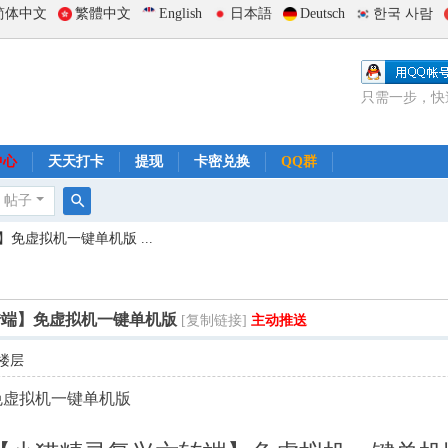
简体中文
繁體中文
English
日本語
Deutsch
한국 사람
只需一步，快
中心
天天打卡
提现
卡密兑换
QQ群
帖子
搜
免虚拟机一键单机版 ...
索
转端】免虚拟机一键单机版
[复制链接]
主动推送
楼层
免虚拟机一键单机版