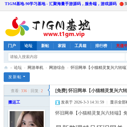
T1GM基地-90学习基地 - 汇聚海量手游源码，服务端，游戏源码
门户
论坛
新帖
家园
工具箱
排行榜
充值
»
论坛
›
网游单机
›
网游综合
›
怀旧网单【小猫精灵复兴六转端】
T
发新帖
1
[免费]
怀旧网单【小猫精灵复兴六
查看:
336
|
回复:
2
G
M
搬运工
发表于 2026-3-3 14:31:59
|
显示全部
基
怀旧网单【小猫精灵复兴六转端】
地