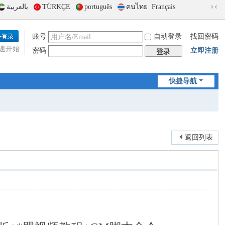
بالعربية
TÜRKÇE
português
คนไทย
Français
切
换
到
账号
自动登录
找回密码
窄
速开始
密码
立即注册
版
登录
快捷导航
返回列表