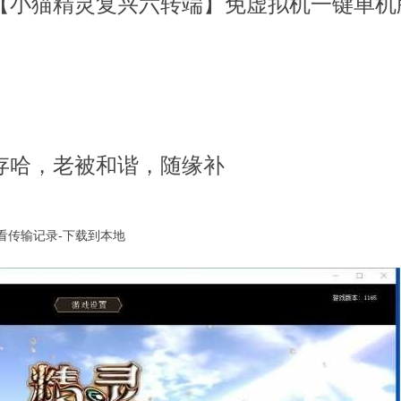
【小猫精灵复兴六转端】免虚拟机一键单机版
存哈，老被和谐，随缘补
看传输记录-下载到本地