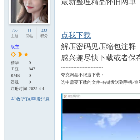
最新整理精品怀旧网单
765
11
233
点我下载
主题
回帖
积分
解压密码见压缩包注释
版主
感兴趣尽快下载或者保
精华
0
---------------------------
Ｔ豆
847
夸克网盘不限速下载：
RMB
0
违规
0
选中需要下载的文件-右键发送到手机-查
注册时间
2025-4-4
收听TA
发消息