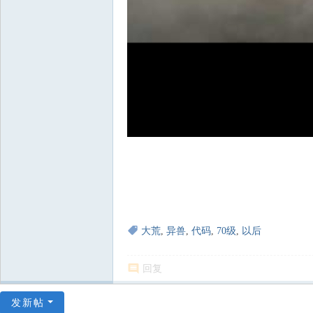
大荒
,
异兽
,
代码
,
70级
,
以后
回复
发新帖