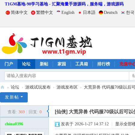
T1GM基地-90学习基地 - 汇聚海量手游源码，服务端，游戏源码
简体中文
繁體中文
English
日本語
Deutsch
한국
门户
论坛
新帖
家园
工具箱
排行榜
充值中
»
论坛
›
游戏试玩发布
›
游戏发布区
›
大荒异兽 代码服70级以后
T
发新帖
1
[仙侠]
大荒异兽 代码服70级以后可以
查看:
369
|
回复:
0
G
M
china0396
发表于 2026-1-27 14:37:12
|
显示全部
基