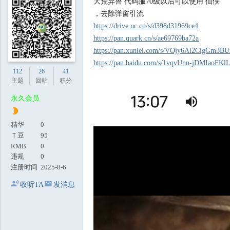
大荒异兽 代码服70级以后可以使用 仙侠
地
，去除弹窗引流
https://drive.uc.cn/s/d398d31969ce4
https://pan.quark.cn/s/ae69769ba72a
https://pan.xunlei.com/s/VOjy6Al2ClgGm
https://pan.baidu.com/s/1vqvUnn-jDMIaoFK
112
26
41
主题
回帖
积分
永久会员
精华
0
Ｔ豆
95
RMB
0
违规
0
注册时间
2025-8-6
收听TA
发消息