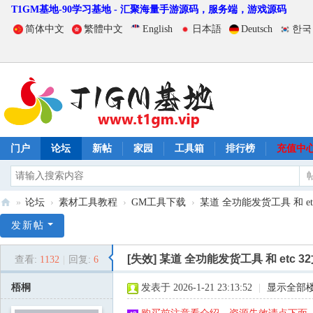
T1GM基地-90学习基地 - 汇聚海量手游源码，服务端，游戏源码
简体中文
繁體中文
English
日本語
Deutsch
한국
门户
论坛
新帖
家园
工具箱
排行榜
充值中
»
论坛
›
素材工具教程
›
GM工具下载
›
某道 全功能发货工具 和 etc
T
发新帖
1
[失效]
某道 全功能发货工具 和 etc 
查看:
1132
|
回复:
6
G
M
梧桐
发表于 2026-1-21 23:13:52
|
显示全部
基