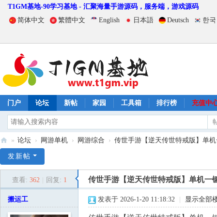
T1GM基地-90学习基地 - 汇聚海量手游源码，服务端，游戏源码
简体中文
繁體中文
English
日本語
Deutsch
한국
门户
论坛
新帖
家园
工具箱
排行榜
充值中
»
论坛
›
网游单机
›
网游综合
›
传世手游【逆天传世特戒版】单机一键
T
发新帖
1
传世手游【逆天传世特戒版】单机一键
查看:
362
|
回复:
1
G
M
搬运工
发表于 2026-1-20 11:18:32
|
显示全部
基