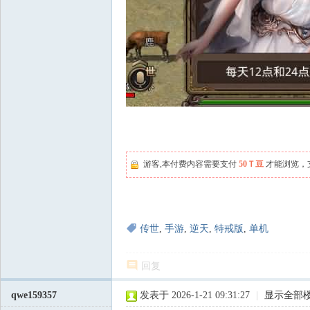
游客,本付费内容需要支付
50Ｔ豆
才能浏览，
传世
,
手游
,
逆天
,
特戒版
,
单机
回复
qwe159357
发表于 2026-1-21 09:31:27
|
显示全部