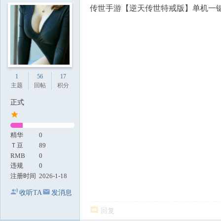
传世手游【逆天传世特戒版】单机一键
1
56
17
主题
回帖
积分
正式
精华
0
Ｔ豆
89
RMB
0
违规
0
注册时间
2026-1-18
收听TA
发消息
回复