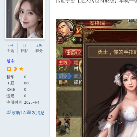
传世手游【逆天传世特戒版】单机一键
地
774
11
236
主题
回帖
积分
版主
精华
0
Ｔ豆
860
RMB
0
违规
0
注册时间
2025-4-4
收听TA
发消息