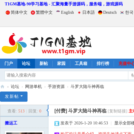
T1GM基地-90学习基地 - 汇聚海量手游源码，服务端，游戏源码
简体中文
繁體中文
English
日本語
Deutsch
한국
门户
论坛
新帖
家园
工具箱
排行榜
充值中
»
论坛
›
网游单机
›
手游资源
›
斗罗大陆斗神再临
T
发新帖
1
[付费]
斗罗大陆斗神再临
查看:
513
|
回复:
0
[复制链接]
主
G
M
搬运工
发表于 2026-1-20 10:46:53
|
显示全部
基