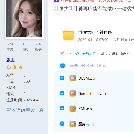
购买前注意看介绍，资源失效请点下面【
地
斗罗大陆斗神再临能不能做成一键端
774
11
236
主题
回帖
积分
版主
精华
0
Ｔ豆
860
RMB
0
违规
0
注册时间
2025-4-4
收听TA
发消息