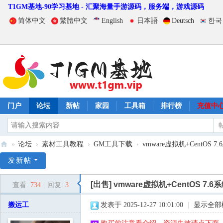
T1GM基地-90学习基地 - 汇聚海量手游源码，服务端，游戏源码
简体中文
繁體中文
English
日本語
Deutsch
한국
门户
论坛
新帖
家园
工具箱
排行榜
充值中
»
论坛
›
素材工具教程
›
GM工具下载
›
vmware虚拟机+CentOS 7.6系
T
发新帖
1
[出售]
vmware虚拟机+CentOS 7.6系统
查看:
734
|
回复:
3
G
M
搬运工
发表于 2025-12-27 10:01:00
|
显示全部
基