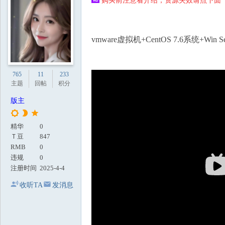
购买前注意看介绍，资源失效请点下面【
地
vmware虚拟机+CentOS 7.6系统+Win Se
765
11
233
主题
回帖
积分
版主
精华
0
Ｔ豆
847
RMB
0
违规
0
注册时间
2025-4-4
收听TA
发消息