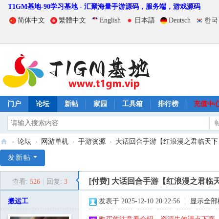
T1GM基地-90学习基地 - 汇聚海量手游源码，服务端，游戏源码
简体中文
繁體中文
English
日本語
Deutsch
한국
门户
论坛
新帖
家园
工具箱
排行榜
充值中
»
论坛
›
网游单机
›
手游资源
›
大话回合手游【红浪漫之君临天下】最
T
发新帖
1
[付费]
大话回合手游【红浪漫之君临天
查看:
526
|
回复:
3
G
M
搬运工
发表于 2025-12-10 20:22:56
|
显示全部
基