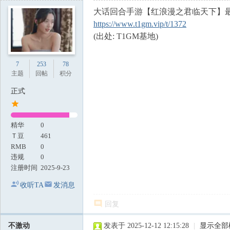
大话回合手游【红浪漫之君临天下】最
https://www.t1gm.vip/t/1372
(出处: T1GM基地)
7
253
78
主题
回帖
积分
正式
精华
0
Ｔ豆
461
RMB
0
违规
0
注册时间
2025-9-23
收听TA
发消息
回复
不激动
发表于 2025-12-12 12:15:28
|
显示全部