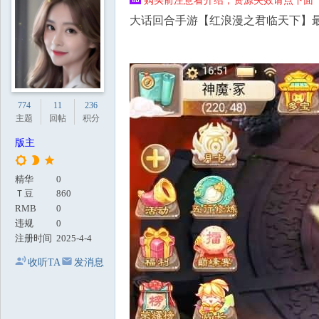
购买前注意看介绍，资源失效请点下面【
地
大话回合手游【红浪漫之君临天下】最
774
11
236
主题
回帖
积分
版主
精华
0
Ｔ豆
860
RMB
0
违规
0
注册时间
2025-4-4
收听TA
发消息