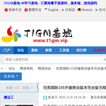
T1GM基地-90学习基地 - 汇聚海量手游源码，服务端，游戏源码
简体中文
繁體中文
English
日本語
Deutsch
한국
门户
论坛
新帖
家园
工具箱
排行榜
充值中
»
论坛
›
网游单机
›
网游综合
›
完美国际155开服商业版本完全版
T
发新帖
1
完美国际155开服商业版本完全版无
查看:
532
|
回复:
1
G
M
搬运工
发表于 2025-12-8 19:24:28
|
显示全部
基