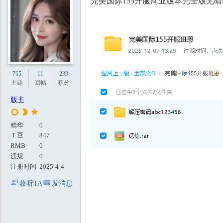
完美国际155开服商业版本完全版无暗
地
765
11
233
主题
回帖
积分
版主
精华
0
Ｔ豆
847
RMB
0
违规
0
注册时间
2025-4-4
收听TA
发消息