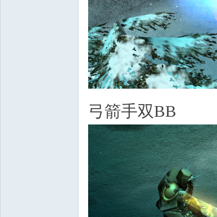
弓箭手双BB