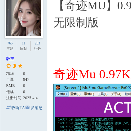
【奇迹MU】0
地
无限制版
765
11
233
主题
回帖
积分
版主
奇迹Mu 0.9
精华
0
Ｔ豆
847
RMB
0
违规
0
注册时间
2025-4-4
收听TA
发消息