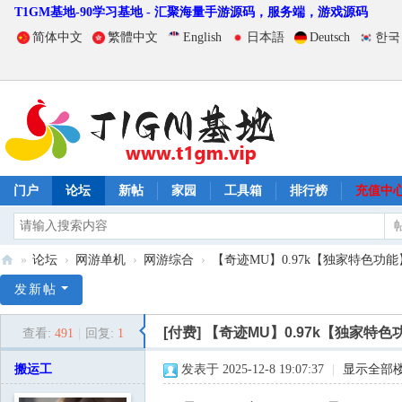
T1GM基地-90学习基地 - 汇聚海量手游源码，服务端，游戏源码
简体中文
繁體中文
English
日本語
Deutsch
한국
门户
论坛
新帖
家园
工具箱
排行榜
充值中
»
论坛
›
网游单机
›
网游综合
›
【奇迹MU】0.97k【独家特色功能
T
发新帖
1
[付费]
【奇迹MU】0.97k【独家特
查看:
491
|
回复:
1
G
M
搬运工
发表于 2025-12-8 19:07:37
|
显示全部
基