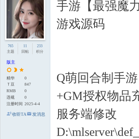
手游【最强魔力
地
游戏源码
765
11
233
主题
回帖
积分
版主
Q萌回合制手游
精华
0
Ｔ豆
847
RMB
0
+GM授权物品
违规
0
注册时间
2025-4-4
服务端修改
收听TA
发消息
D:\mlserver\def_