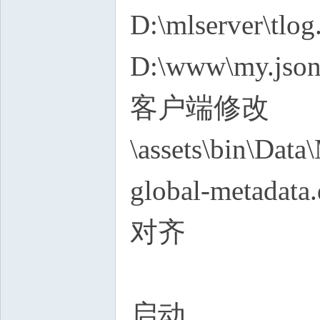
D:\mlserver\tlog
D:\www\my.jso
客户端修改
\assets\bin\Da
global-metad
对齐
启动