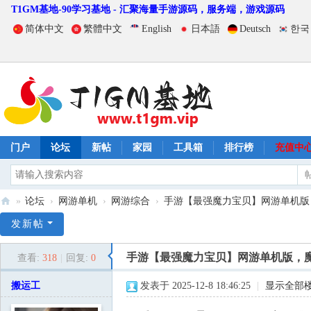
T1GM基地-90学习基地 - 汇聚海量手游源码，服务端，游戏源码
简体中文
繁體中文
English
日本語
Deutsch
한국
门户
论坛
新帖
家园
工具箱
排行榜
充值中
»
论坛
›
网游单机
›
网游综合
›
手游【最强魔力宝贝】网游单机版，魔
T
发新帖
1
手游【最强魔力宝贝】网游单机版，魔
查看:
318
|
回复:
0
G
M
搬运工
发表于 2025-12-8 18:46:25
|
显示全部
基