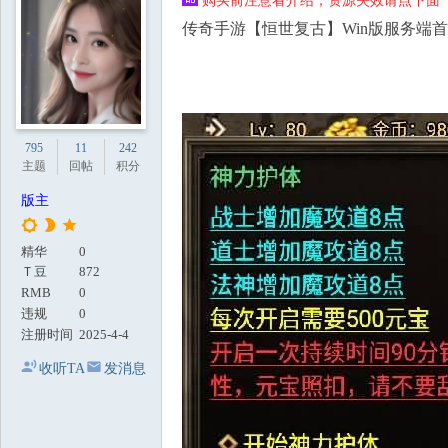
购买前注意看介绍，资源失效请点下面【
地
传奇手游【恒世复古】Win版服务端首
795
11
242
主题
回帖
积分
版主
精华
0
Ｔ豆
872
RMB
0
违规
0
注册时间
2025-4-4
收听TA
发消息