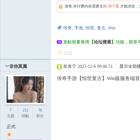
游客,本付费内容需要支付
50Ｔ豆
才能浏览，
传奇
,
手游
,
恒世
,
复古
,
Win
发帖前要善用
【
论坛搜索
】
功能，那里
回复
︶非你莫属
发表于 2025-12-6 09:06:51
|
显示全部
传奇手游【恒世复古】Win版服务端首
7
253
78
主题
回帖
积分
正式