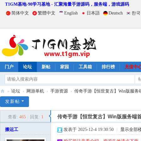
T1GM基地-90学习基地 - 汇聚海量手游源码，服务端，游戏源码
简体中文
繁體中文
English
日本語
Deutsch
한국
门户
论坛
新帖
家园
工具箱
排行榜
充值中
»
论坛
›
网游单机
›
手游资源
›
传奇手游【恒世复古】Win版服务端首
T
发新帖
1
传奇手游【恒世复古】Win版服务端首
查看:
465
|
回复:
1
G
M
搬运工
发表于 2025-12-4 19:30:50
|
显示全部
基