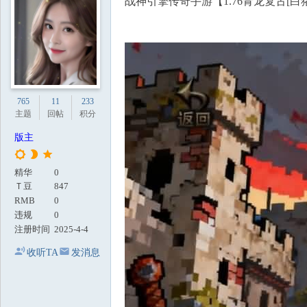
战神引擎传奇手游【1.76青龙复古[白猪
地
765
11
233
主题
回帖
积分
版主
精华
0
Ｔ豆
847
RMB
0
违规
0
注册时间
2025-4-4
收听TA
发消息