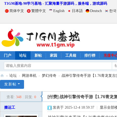
T1GM基地-90学习基地 - 汇聚海量手游源码，服务端，游戏源码
简体中文
繁體中文
English
日本語
Deutsch
한국
门户
论坛
新帖
家园
工具箱
排行榜
充值中
»
论坛
›
网游单机
›
梦幻传奇
›
战神引擎传奇手游【1.76青龙复古[白猪
T
发新帖
1
[付费]
战神引擎传奇手游【1.76青龙复
查看:
348
|
回复:
0
G
M
搬运工
发表于 2025-12-4 18:59:37
|
显示全部
基