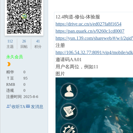
地
12.4狗道-修仙-体验服
https://drive.uc.cn/s/ed027fa8f1654
https://pan.quark.cn/s/9260c1cd0007
https://yun.139.com/shareweb/#/w/i/2q
112
26
41
注册
主题
回帖
积分
http://106.54.32.77:8091/vip4/mobile/sdk/
永久会员
邀请码AA01
用户名两位，例如11
精华
0
图片
Ｔ豆
95
RMB
0
违规
0
注册时间
2025-8-6
收听TA
发消息