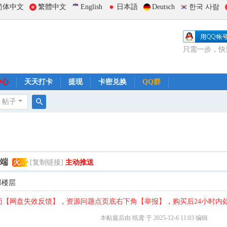
简体中文
繁體中文
English
日本語
Deutsch
한국 사람
只需一步，快
中心
天天打卡
提现
卡密兑换
QQ群
帖子
搜
索
双端
火..
[复制链接]
主动推送
部楼层
【网盘失效反馈】，资源问题点页底右下角【举报】，购买后24小时内
本帖最后由 纸鸢 于 2025-12-6 11:03 编辑