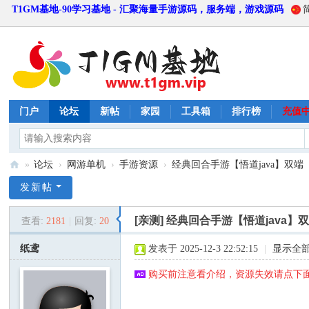
T1GM基地-90学习基地 - 汇聚海量手游源码，服务端，游戏源码
门户
论坛
新帖
家园
工具箱
排行榜
充值
»
论坛
›
网游单机
›
手游资源
›
经典回合手游【悟道java】双端
T
发新帖
1
[亲测]
经典回合手游【悟道java】
查看:
2181
|
回复:
20
G
M
纸鸢
发表于 2025-12-3 22:52:15
|
显示全
基
购买前注意看介绍，资源失效请点下面
地