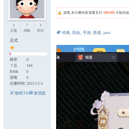
游客,本付费内容需要支付
30RMB
才能浏览
3
7
3
主题
回帖
积分
经典
,
回合
,
手游
,
悟道
,
java
正式
精华
0
Ｔ豆
184
RMB
0
违规
0
注册时间
2025-12-3
收听TA
发消息