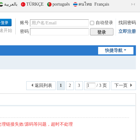
بالعربية
TÜRKÇE
português
คนไทย
Français
切
换
到
账号
自动登录
找回密码
窄
速开始
密码
立即注册
版
登录
快捷导航
返回列表
1
2
3
/ 3 页
下一页
处理链接失效/源码等问题，超时不处理