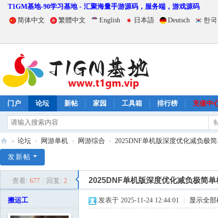
T1GM基地-90学习基地 - 汇聚海量手游源码，服务端，游戏源码
简体中文
繁體中文
English
日本語
Deutsch
한국
门户
论坛
新帖
家园
工具箱
排行榜
充值中
»
论坛
›
网游单机
›
网游综合
›
2025DNF单机版深度优化减负极简单机
T
发新帖
1
2025DNF单机版深度优化减负极简单
查看:
677
|
回复:
2
G
M
搬运工
发表于 2025-11-24 12:44:01
|
显示全部
基