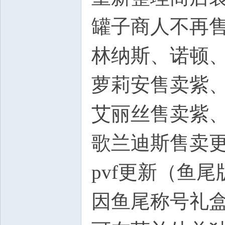
罐子商人不再
林纳斯、诺顿
萝莉安售卖紫
艾丽丝售卖紫
歌兰迪斯售卖
pvf更新（鱼尾
因鱼尾称号礼