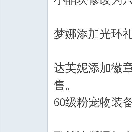
梦娜添加光环
达芙妮添加徽
售。
60级粉宠物装