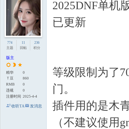
2025DNF单
地
已更新
774
11
236
主题
回帖
积分
版主
等级限制为了7
精华
0
Ｔ豆
860
RMB
0
门。
违规
0
注册时间
2025-4-4
插件用的是木
收听TA
发消息
（不建议使用g