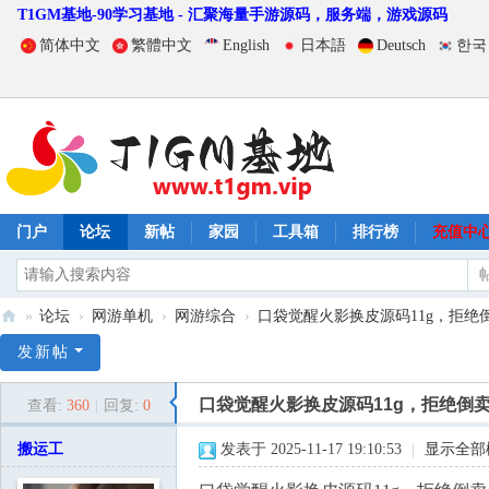
T1GM基地-90学习基地 - 汇聚海量手游源码，服务端，游戏源码
简体中文
繁體中文
English
日本語
Deutsch
한국
门户
论坛
新帖
家园
工具箱
排行榜
充值中
»
论坛
›
网游单机
›
网游综合
›
口袋觉醒火影换皮源码11g，拒绝倒
T
发新帖
1
口袋觉醒火影换皮源码11g，拒绝倒
查看:
360
|
回复:
0
G
M
搬运工
发表于 2025-11-17 19:10:53
|
显示全部
基