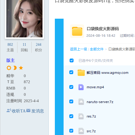
口袋觉醒火影换皮源码11g，拒绝倒
地
802
11
244
主题
回帖
积分
版主
精华
0
Ｔ豆
872
RMB
0
违规
0
注册时间
2025-4-4
收听TA
发消息