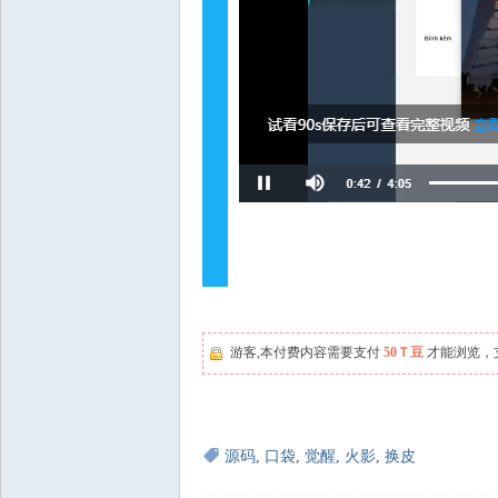
游客,本付费内容需要支付
50Ｔ豆
才能浏览，
源码
,
口袋
,
觉醒
,
火影
,
换皮