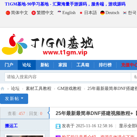
T1GM基地-90学习基地 - 汇聚海量手游源码，服务端，游戏源码
简体中文
繁體中文
English
日本語
Deutsch
한국
门户
论坛
新帖
家园
工具箱
排行榜
充值中
»
论坛
›
素材工具教程
›
GM游戏教程
›
25年最新最简单DNF搭建视频
T
发新帖
1
25年最新最简单DNF搭建视频教程+
查看:
457
|
回复:
0
G
M
搬运工
发表于 2025-11-16 12:58:16
|
显示全部
基