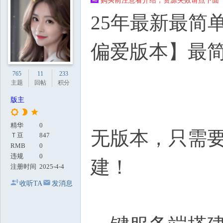
购买前注意看介绍，资源失效请点下面【
地
25年最新最简单
偏爱版本】最
765
11
233
主题
回帖
积分
版主
精华
0
无版本，只需
Ｔ豆
847
RMB
0
违规
0
建！
注册时间
2025-4-4
收听TA
发消息