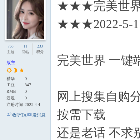
★★★完美世界
地
★★★2022-5-
765
11
233
主题
回帖
积分
完美世界 一键
版主
精华
0
Ｔ豆
847
RMB
0
网上搜集自购分
违规
0
注册时间
2025-4-4
按需下载
收听TA
发消息
还是老话 不求