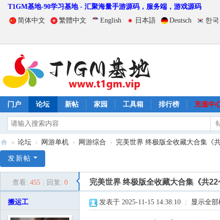
T1GM基地-90学习基地 - 汇聚海量手游源码，服务端，游戏源码
简体中文
繁體中文
English
日本語
Deutsch
한국
门户
论坛
新帖
家园
工具箱
排行榜
充值中
»
论坛
›
网游单机
›
网游综合
›
完美世界 终极版全收藏大合集《共22
T
发新帖
1
完美世界 终极版全收藏大合集《共2
查看:
455
|
回复:
0
G
M
搬运工
发表于 2025-11-15 14:38:10
|
显示全部
基