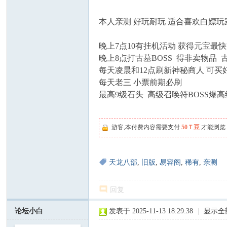
本人亲测 好玩耐玩 适合喜欢白嫖玩
晚上7点10有挂机活动 获得元宝最
晚上8点打古墓BOSS 得非卖物品 
每天凌晨和12点刷新神秘商人 可买
每天老三 小票前期必刷
最高9级石头 高级召唤符BOSS爆
游客,本付费内容需要支付
50Ｔ豆
才能浏览
天龙八部
,
旧版
,
易容阁
,
稀有
,
亲测
回复
论坛小白
发表于 2025-11-13 18:29:38
|
显示全