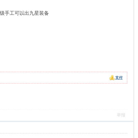
 4级手工可以出九星装备
支付
举报