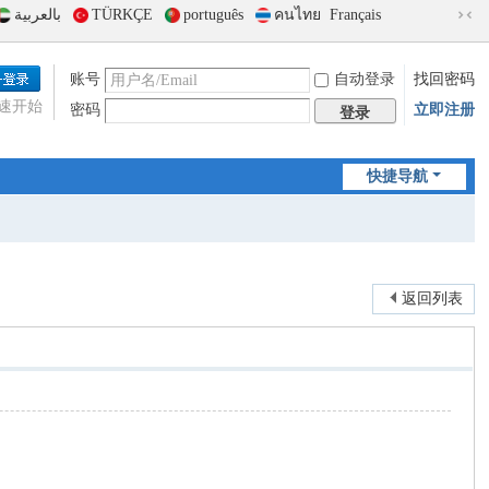
بالعربية
TÜRKÇE
português
คนไทย
Français
切
换
到
账号
自动登录
找回密码
窄
速开始
密码
立即注册
版
登录
快捷导航
返回列表