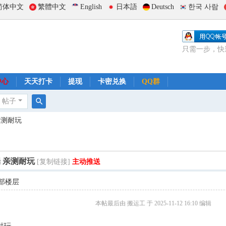
简体中文
繁體中文
English
日本語
Deutsch
한국 사람
只需一步，快
中心
天天打卡
提现
卡密兑换
QQ群
帖子
搜
亲测耐玩
索
 亲测耐玩
[复制链接]
主动推送
部楼层
本帖最后由 搬运工 于 2025-11-12 16:10 编辑