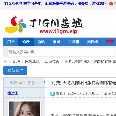
T1GM基地-90学习基地 - 汇聚海量手游源码，服务端，游戏源码
门户
论坛
新帖
家园
工具箱
排行榜
充值
»
论坛
›
网游单机
›
网游综合
›
天龙八部怀旧版易容阁稀有端 
T
发新帖
1
[付费]
天龙八部怀旧版易容阁稀有端
查看:
450
|
回复:
1
G
M
搬运工
发表于 2025-11-12 16:08:12
|
显示全
基
地