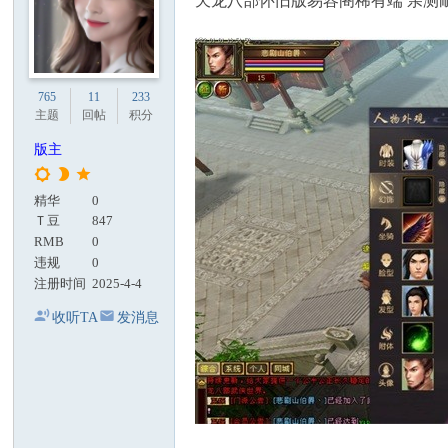
天龙八部怀旧版易容阁稀有端 亲测
765
11
233
主题
回帖
积分
版主
精华
0
Ｔ豆
847
RMB
0
违规
0
注册时间
2025-4-4
收听TA
发消息