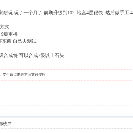
家耐玩 玩了一个月了 前期升级到102 地宫4层很快 然后做手工
快方式
古9爆重楼
好东西 自己去测试
高级合成符 可以合成7级以上石头
，支付请点击最右面支付按钮
部楼层