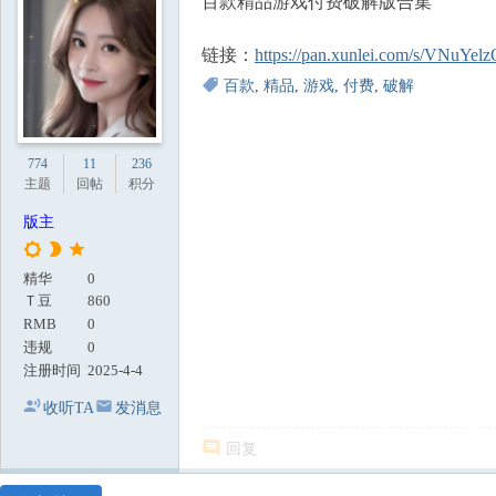
百款精品游戏付费破解版合集
地
链接：
https://pan.xunlei.com/s/VNu
百款
,
精品
,
游戏
,
付费
,
破解
774
11
236
主题
回帖
积分
版主
精华
0
Ｔ豆
860
RMB
0
违规
0
注册时间
2025-4-4
收听TA
发消息
回复