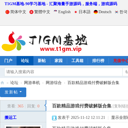
T1GM基地-90学习基地 - 汇聚海量手游源码，服务端，游戏源码
简体中文
繁體中文
English
日本語
Deutsch
한국
门户
论坛
新帖
家园
工具箱
排行榜
充值中
»
论坛
›
网游单机
›
网游综合
›
百款精品游戏付费破解版合集
T
发新帖
1
百款精品游戏付费破解版合集
查看:
365
|
回复:
0
[复制链
G
M
搬运工
发表于 2025-11-12 12:11:21
|
显示全部
基