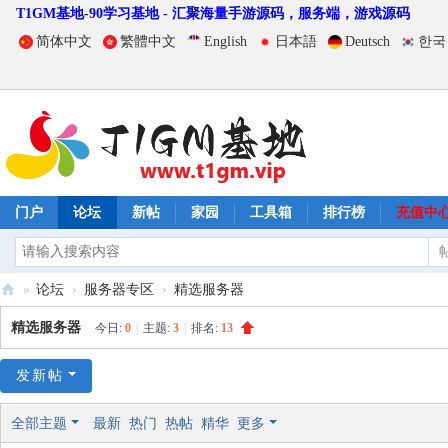
T1GM基地-90学习基地 - 汇聚海量手游源码，服务端，游戏源码
简体中文
繁體中文
English
日本語
Deutsch
한국
门户
论坛
新帖
家园
工具箱
排行榜
充值中
»
论坛
›
服务器专区
›
精选服务器
T
精选服务器
今日:
0
|
主题:
3
|
排名:
13
1
G
发新帖
M
全部主题
最新
热门
热帖
精华
更多
基