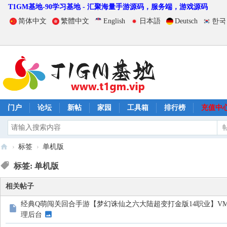
T1GM基地-90学习基地 - 汇聚海量手游源码，服务端，游戏源码
简体中文
繁體中文
English
日本語
Deutsch
한국
门户
论坛
新帖
家园
工具箱
排行榜
充值中
›
标签
›
单机版
T
标签: 单机版
1
相关帖子
G
经典Q萌闯关回合手游【梦幻诛仙之六大陆超变打金版14职业】VM一
M
理后台
基