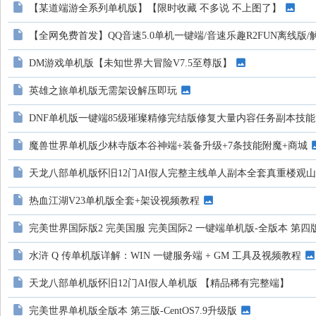
【某道端游全系列单机版】【限时收藏 不多说 不上图了】
地
【全网免费首发】QQ音速5.0单机一键端/音速乐趣R2FUN离线版
DM游戏单机版【未知世界大冒险V7.5至尊版】
英雄之旅单机版无需架设解压即玩
DNF单机版一键端85级璀璨精修完结版修复大量内容任务副本技
魔兽世界单机版少林寺版本谷神端+装备升级+7条技能附魔+商城
天龙八部单机版怀旧12门AI假人完整主线单人副本全套真重楼观
热血江湖V23单机版全套+架设视频教程
完美世界国际版2 完美国服 完美国际2 一键端单机版-全版本 第四版 C
水浒 Q 传单机版详解：WIN 一键服务端 + GM 工具及视频教程
天龙八部单机版怀旧12门AI假人单机版 【精品稀有完整端】
完美世界单机版全版本 第三版-CentOS7.9升级版