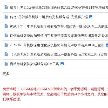
魔兽世界110级单机版735军团再临第六版UWOW任务副本完美修
传奇3仿韩服单机版一键启动完整服务端+完整客户端
神武千年千年单机版四个稀有版本带3层武功一键启动GM工具解
DNF单机版微改70级怀旧完整版还原真实爆率低级深渊真紫装备词
2025DNF单机版深度优化减负极简单机化70版本清风1031已更新
《风云无双》单机版游戏假人陪玩一键服务端 元宝GM工具（页游
魔域单机版神火端服务端GM工具
更多...
免责声明： T1GM基地-T1GM.VIP所发布的一切手游源码、端
网络，版权争议与本站无关。您必须在下载后的24个小时之内，从您
们联系处理。