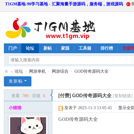
T1GM基地-90学习基地 - 汇聚海量手游源码，服务端，游戏源码
门户
论坛
新帖
家园
工具箱
排行榜
充值
»
论坛
›
网游单机
›
网游综合
›
GOD传奇源码大全
T
发新帖
1
[付费]
GOD传奇源码大全
查看:
789
|
回复:
6
[复制链接]
G
M
小猫猫
发表于 2025-11-3 13:05:45
|
显示全
基
GOD传奇源码大全
地