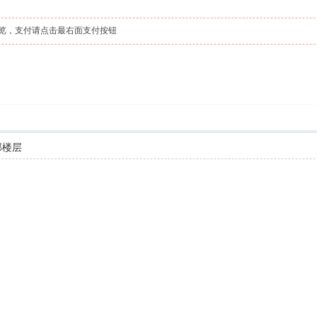
览，支付请点击最右面支付按钮
部楼层