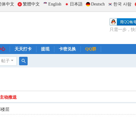
简体中文
繁體中文
English
日本語
Deutsch
한국 사람
只需一步，快
中心
天天打卡
提现
卡密兑换
QQ群
帖子
搜
索
主动推送
部楼层