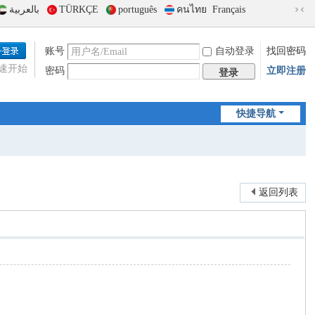
بالعربية
TÜRKÇE
português
คนไทย
Français
切
换
到
账号
自动登录
找回密码
窄
速开始
密码
立即注册
版
登录
快捷导航
返回列表