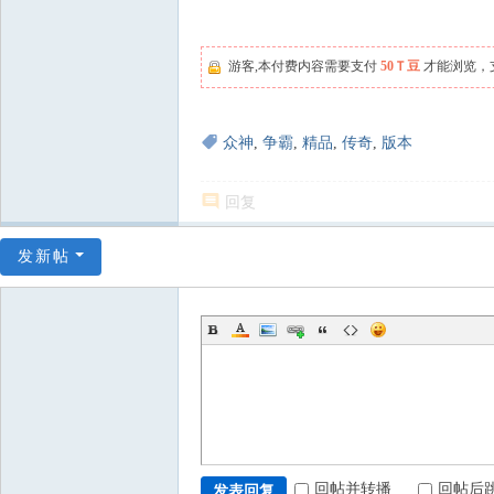
游客,本付费内容需要支付
50Ｔ豆
才能浏览，
众神
,
争霸
,
精品
,
传奇
,
版本
回复
发新帖
回帖并转播
回帖后
发表回复