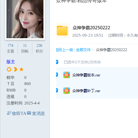
众神争霸-精品传奇版本
地
774
11
236
主题
回帖
积分
版主
精华
0
Ｔ豆
860
RMB
0
违规
0
注册时间
2025-4-4
收听TA
发消息