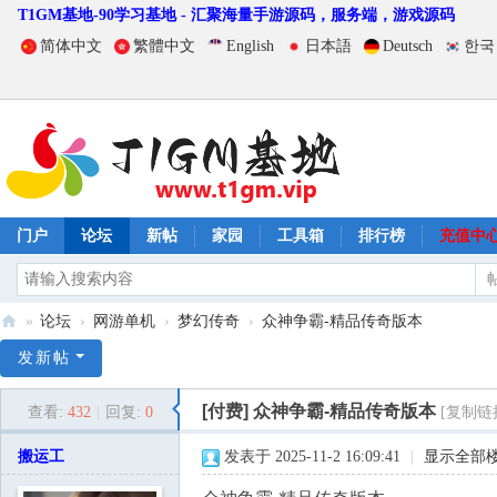
T1GM基地-90学习基地 - 汇聚海量手游源码，服务端，游戏源码
简体中文
繁體中文
English
日本語
Deutsch
한국
门户
论坛
新帖
家园
工具箱
排行榜
充值中
»
论坛
›
网游单机
›
梦幻传奇
›
众神争霸-精品传奇版本
T
发新帖
1
[付费]
众神争霸-精品传奇版本
查看:
432
|
回复:
0
[复制链
G
M
搬运工
发表于 2025-11-2 16:09:41
|
显示全部
基