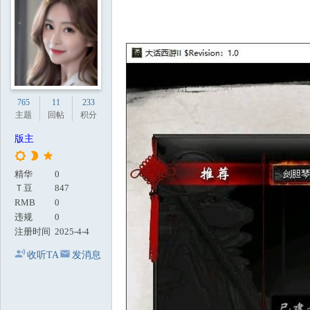
地
765
11
233
主题
回帖
积分
版主
精华
0
Ｔ豆
847
RMB
0
违规
0
注册时间
2025-4-4
收听TA
发消息