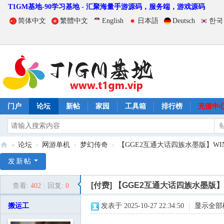
T1GM基地-90学习基地 - 汇聚海量手游源码，服务端，游戏源码
简体中文
繁體中文
English
日本語
Deutsch
한국
门户
论坛
新帖
家园
工具箱
排行榜
充值中
»
论坛
›
网游单机
›
梦幻传奇
›
【GGE2互通大话四族水墨版】WIN系
T
发新帖
1
[付费]
【GGE2互通大话四族水墨版】
查看:
402
|
回复:
0
G
M
搬运工
发表于 2025-10-27 22:34:50
|
显示全部
基