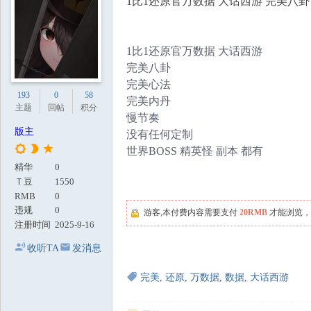
1比1还原官万数据 大话西游 完美八卦
地
1比1还原官万数据 大话西游
完美八卦
完美心法
193
0
58
完美内丹
主题
回帖
积分
慢节奏
版主
没有任何定制
世界BOSS 精英怪 副本 都有
精华
0
Ｔ豆
1550
RMB
0
违规
0
游客,本付费内容需要支付
20RMB
才能浏览，
注册时间
2025-9-16
收听TA
发消息
完美
,
还原
,
万数据
,
数据
,
大话西游