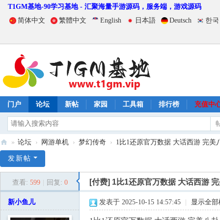
T1GM基地-90学习基地 - 汇聚海量手游源码，服务端，游戏源码
简体中文
繁體中文
English
日本語
Deutsch
한국
门户
论坛
新帖
家园
工具箱
排行榜
充值中
»
论坛
›
网游单机
›
梦幻传奇
›
1比1还原官万数据 大话西游 完美八卦
T
发新帖
1
[付费]
1比1还原官万数据 大话西游 
查看:
599
|
回复:
0
G
M
新小鱼儿
发表于 2025-10-15 14:57:45
|
显示全部
基