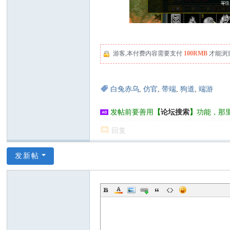
游客,本付费内容需要支付
100RMB
才能浏
白兔赤乌
,
仿官
,
带端
,
狗道
,
端游
发帖前要善用
【
论坛搜索
】
功能，那
回复
发新帖