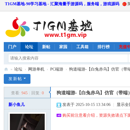
T1GM基地-90学习基地 - 汇聚海量手游源码，服务端，游戏源码
门户
论坛
新帖
家园
工具箱
排行榜
充值
»
论坛
›
网游单机
›
PC端游
›
狗道端游-【白兔赤乌】仿官（带
T
发新帖
1
狗道端游-【白兔赤乌】仿官（带端
查看:
945
|
回复:
0
G
M
新小鱼儿
发表于 2025-10-15 13:34:06
|
显示全
基
购买前注意看介绍，资源失效请点下面
地