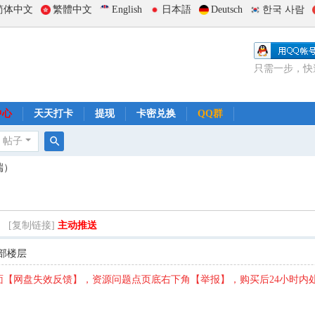
简体中文
繁體中文
English
日本語
Deutsch
한국 사람
只需一步，快
中心
天天打卡
提现
卡密兑换
QQ群
帖子
搜
端）
索
）
[复制链接]
主动推送
部楼层
【网盘失效反馈】，资源问题点页底右下角【举报】，购买后24小时内