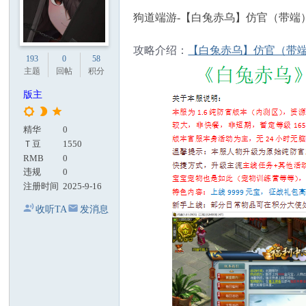
狗道端游-【白兔赤乌】仿官（带端
攻略介绍：
【白兔赤乌】仿官（带
193
0
58
主题
回帖
积分
版主
精华
0
Ｔ豆
1550
RMB
0
违规
0
注册时间
2025-9-16
收听TA
发消息