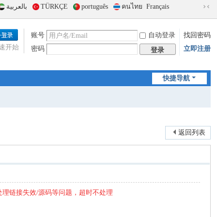
بالعربية
TÜRKÇE
português
คนไทย
Français
切
换
到
账号
自动登录
找回密码
窄
速开始
密码
立即注册
版
登录
快捷导航
返回列表
处理链接失效/源码等问题，超时不处理