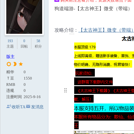
购买前注意看介绍，资源失效请点下面【
地
狗道端游-【太古神王】微变（带端）
攻略介绍：
【太古神王】微变（带端
193
0
58
主题
回帖
积分
版主
精华
0
Ｔ豆
1550
RMB
0
违规
0
注册时间
2025-9-16
收听TA
发消息