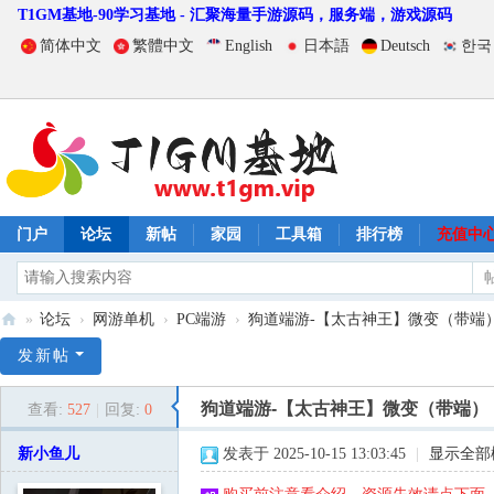
T1GM基地-90学习基地 - 汇聚海量手游源码，服务端，游戏源码
简体中文
繁體中文
English
日本語
Deutsch
한국
门户
论坛
新帖
家园
工具箱
排行榜
充值中
»
论坛
›
网游单机
›
PC端游
›
狗道端游-【太古神王】微变（带端
T
发新帖
1
狗道端游-【太古神王】微变（带端）
查看:
527
|
回复:
0
G
M
新小鱼儿
发表于 2025-10-15 13:03:45
|
显示全部
基