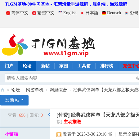
T1GM基地-90学习基地 - 汇聚海量手游源码，服务端，游戏源码
简体中文
繁體中文
English
日本語
Deutsch
한국
门户
论坛
新帖
家园
工具箱
排行榜
充值中
»
论坛
›
网游单机
›
网游综合
›
经典武侠网单【天龙八部之极天战神
T
发新帖
1
[付费]
经典武侠网单【天龙八部之极天战
查看:
696
|
回复:
0
G
接]
主动推送
M
小猫猫
发表于 2025-3-30 20:10:46
|
显示全部
基