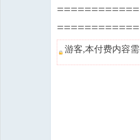
============
============
游客,本付费内容