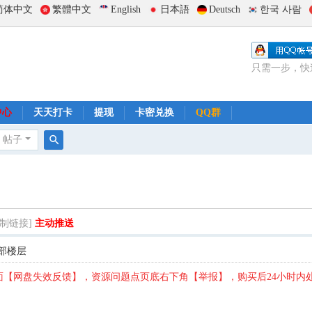
简体中文
繁體中文
English
日本語
Deutsch
한국 사람
只需一步，快
中心
天天打卡
提现
卡密兑换
QQ群
帖子
搜
索
复制链接]
主动推送
部楼层
【网盘失效反馈】，资源问题点页底右下角【举报】，购买后24小时内