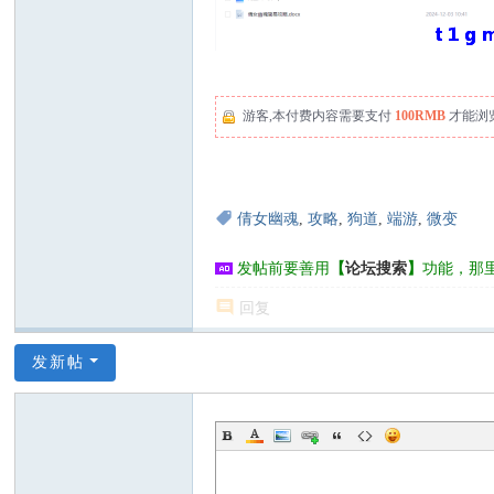
游客,本付费内容需要支付
100RMB
才能浏
倩女幽魂
,
攻略
,
狗道
,
端游
,
微变
发帖前要善用
【
论坛搜索
】
功能，那
回复
发新帖