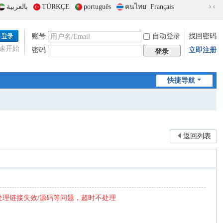
بالعربية
TÜRKÇE
português
คนไทย
Français
切
换
到
账号
自动登录
找回密码
窄
速开始
密码
立即注册
版
登录
快捷导航
返回列表
处理链接失效/源码等问题，超时不处理