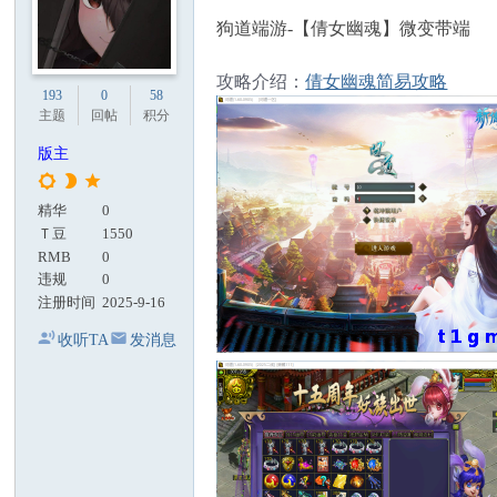
狗道端游-【倩女幽魂】微变带端
攻略介绍：
倩女幽魂简易攻略
193
0
58
主题
回帖
积分
版主
精华
0
Ｔ豆
1550
RMB
0
违规
0
注册时间
2025-9-16
收听TA
发消息