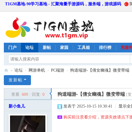
T1GM基地-90学习基地 - 汇聚海量手游源码，服务端，游戏源码
门户
论坛
新帖
家园
工具箱
排行榜
充值
»
论坛
›
网游单机
›
PC端游
›
狗道端游-【倩女幽魂】微变带端
T
发新帖
1
狗道端游-【倩女幽魂】微变带端
查看:
609
|
回复:
0
[
G
M
新小鱼儿
发表于 2025-10-15 10:30:41
|
显示全
基
购买前注意看介绍，资源失效请点下面
地