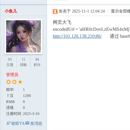
小鱼儿
发表于 2025-11-1 12:04:24
|
显示全部
网页大飞
encodedUrl = 'aHR0cDovLzEwMS4xM
http://101.126.138.210:86/
通过 base
93
11
84
主题
回帖
积分
管理员
精华
1
Ｔ豆
1206
RMB
0
违规
0
注册时间
2025-3-16
收听TA
发消息