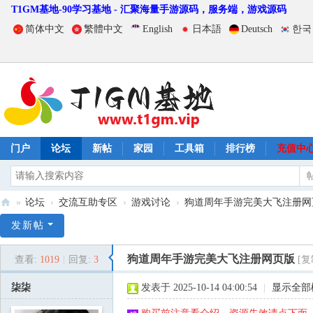
T1GM基地-90学习基地 - 汇聚海量手游源码，服务端，游戏源码
简体中文
繁體中文
English
日本語
Deutsch
한국
门户
论坛
新帖
家园
工具箱
排行榜
充值中
»
论坛
›
交流互助专区
›
游戏讨论
›
狗道周年手游完美大飞注册网
T
发新帖
1
狗道周年手游完美大飞注册网页版
查看:
1019
|
回复:
3
[复
G
M
柒柒
发表于 2025-10-14 04:00:54
|
显示全部
基