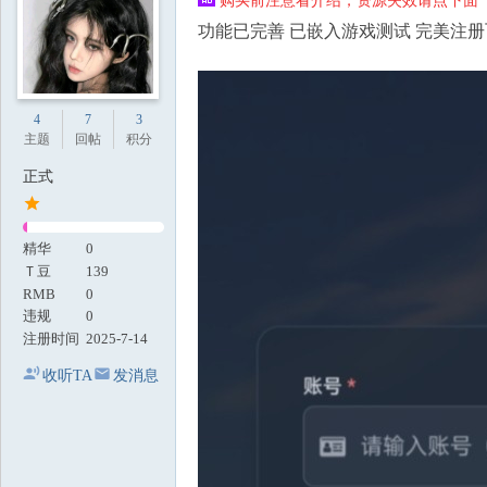
购买前注意看介绍，资源失效请点下面【
地
功能已完善 已嵌入游戏测试 完美注册
4
7
3
主题
回帖
积分
正式
精华
0
Ｔ豆
139
RMB
0
违规
0
注册时间
2025-7-14
收听TA
发消息