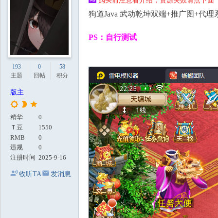
购买前注意看介绍，资源失效请点下面【
地
狗道Java 武动乾坤双端+推广图+代理
PS：自行测试
193
0
58
主题
回帖
积分
版主
精华
0
Ｔ豆
1550
RMB
0
违规
0
注册时间
2025-9-16
收听TA
发消息