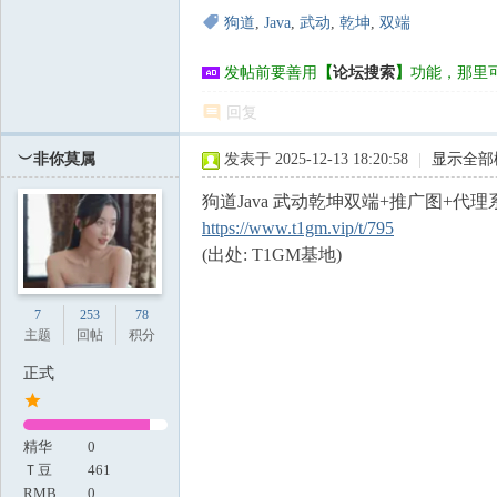
狗道
,
Java
,
武动
,
乾坤
,
双端
发帖前要善用
【
论坛搜索
】
功能，那里
回复
︶非你莫属
发表于 2025-12-13 18:20:58
|
显示全部
狗道Java 武动乾坤双端+推广图+代理
https://www.t1gm.vip/t/795
(出处: T1GM基地)
7
253
78
主题
回帖
积分
正式
精华
0
Ｔ豆
461
RMB
0