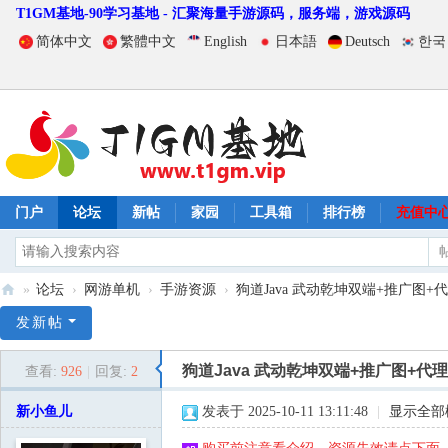
T1GM基地-90学习基地 - 汇聚海量手游源码，服务端，游戏源码
简体中文
繁體中文
English
日本語
Deutsch
한국
门户
论坛
新帖
家园
工具箱
排行榜
充值中
»
论坛
›
网游单机
›
手游资源
›
狗道Java 武动乾坤双端+推广图+
T
发新帖
1
狗道Java 武动乾坤双端+推广图+代
查看:
926
|
回复:
2
G
M
新小鱼儿
发表于 2025-10-11 13:11:48
|
显示全部
基