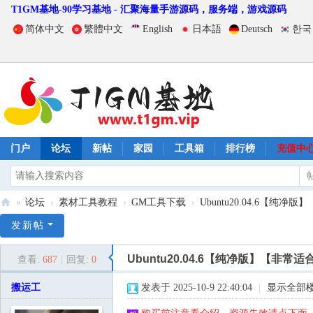
T1GM基地-90学习基地 - 汇聚海量手游源码，服务端，游戏源码
简体中文
繁體中文
English
日本語
Deutsch
한국
门户
论坛
新帖
家园
工具箱
排行榜
充值中
»
论坛
›
素材工具教程
›
GM工具下载
›
Ubuntu20.04.6【纯
T
发新帖
1
Ubuntu20.04.6【纯净版】【
查看:
687
|
回复:
0
G
M
搬运工
发表于 2025-10-9 22:40:04
|
显示全部
基