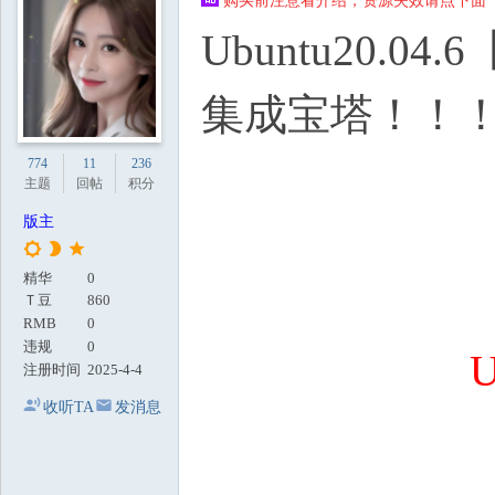
购买前注意看介绍，资源失效请点下面【
地
Ubuntu20
集成宝塔！！
774
11
236
主题
回帖
积分
版主
精华
0
Ｔ豆
860
RMB
0
违规
0
U
注册时间
2025-4-4
收听TA
发消息