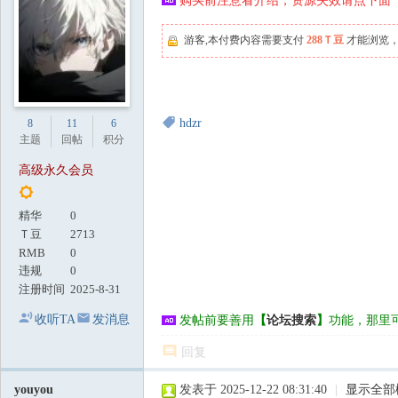
购买前注意看介绍，资源失效请点下面【
地
游客,本付费内容需要支付
288Ｔ豆
才能浏览，
hdzr
8
11
6
主题
回帖
积分
高级永久会员
精华
0
Ｔ豆
2713
RMB
0
违规
0
注册时间
2025-8-31
收听TA
发消息
发帖前要善用
【
论坛搜索
】
功能，那里
回复
youyou
发表于 2025-12-22 08:31:40
|
显示全部