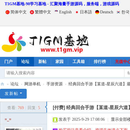
T1GM基地-90学习基地 - 汇聚海量手游源码，服务端，游戏源码
简体中文
繁體中文
English
日本語
Deutsch
한국
门户
论坛
新帖
家园
工具箱
排行榜
充值中
»
论坛
›
网游单机
›
手游资源
›
经典回合手游【某道-星辰六道】最新整
T
发新帖
1
[付费]
经典回合手游【某道-星辰六道
查看:
769
|
回复:
5
G
M
=_=
发表于 2025-9-29 17:08:06
|
显示全部
基