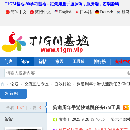
T1GM基地-90学习基地 - 汇聚海量手游源码，服务端，游戏源码
简体中文
繁體中文
English
日本語
Deutsch
한국
门户
论坛
新帖
家园
工具箱
排行榜
充值中
»
论坛
›
交流互助专区
›
游戏讨论
›
狗道周年手游快速跳任务GM
T
发新帖
1
狗道周年手游快速跳任务GM工具
查看:
1071
|
回复:
3
火
G
M
柒柒
发表于 2025-9-28 19:46:16
|
显示全部
基