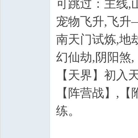
可跳过：主线,
宠物飞升,飞升
南天门试炼,地劫
幻仙劫,阴阳煞
【天界】初入天
【阵营战】,【
练。