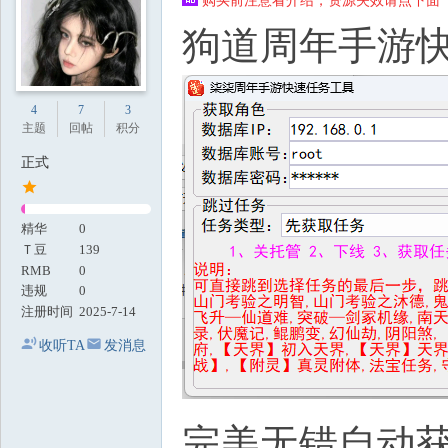
购买前注意看介绍，资源失效请点下面【
地
狗道周年手游快
4
7
3
主题
回帖
积分
正式
精华
0
Ｔ豆
139
RMB
0
违规
0
注册时间
2025-7-14
收听TA
发消息
完美无错自动