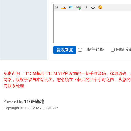
回帖并转播
回帖后
发表回复
免责声明： T1GM基地-T1GM.VIP所发布的一切手游源码、端
网络，版权争议与本站无关。您必须在下载后的24个小时之内，从您
们联系处理。
Powered by
T1GM基地
Copyright © 2023-2026 T1GM.VIP