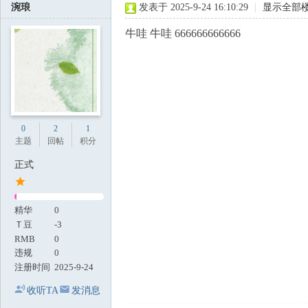
涴琅
发表于 2025-9-24 16:10:29
|
显示全部
牛哇 牛哇 666666666666
0
2
1
主题
回帖
积分
正式
精华
0
Ｔ豆
-3
RMB
0
违规
0
注册时间
2025-9-24
收听TA
发消息