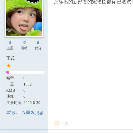
后续出的新好看的宠物也都有 已测试
8
12
6
主题
回帖
积分
正式
精华
0
Ｔ豆
1832
RMB
0
违规
0
注册时间
2025-8-30
收听TA
发消息
回复