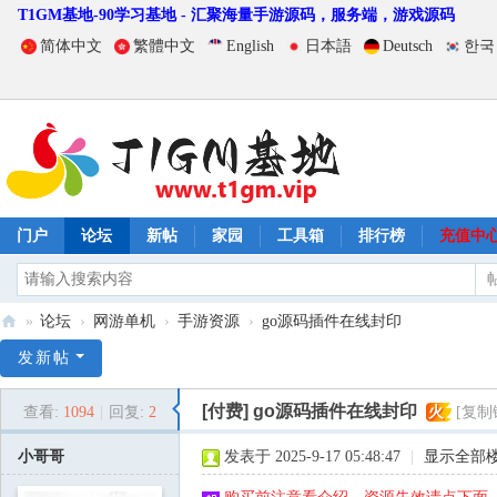
T1GM基地-90学习基地 - 汇聚海量手游源码，服务端，游戏源码
简体中文
繁體中文
English
日本語
Deutsch
한국
门户
论坛
新帖
家园
工具箱
排行榜
充值中
»
论坛
›
网游单机
›
手游资源
›
go源码插件在线封印
T
发新帖
1
[付费]
go源码插件在线封印
查看:
1094
|
回复:
2
火
[复制
G
M
小哥哥
发表于 2025-9-17 05:48:47
|
显示全部
基