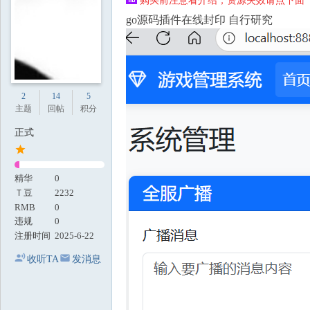
购买前注意看介绍，资源失效请点下面【
地
go源码插件在线封印 自行研究
2
14
5
主题
回帖
积分
正式
精华
0
Ｔ豆
2232
RMB
0
违规
0
注册时间
2025-6-22
收听TA
发消息