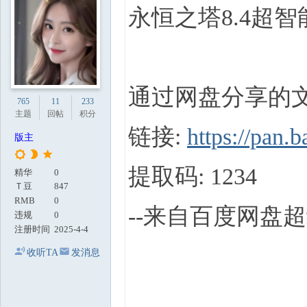
地
永恒之塔8.4超智
通过网盘分享的文
765
11
233
主题
回帖
积分
链接:
https://pa
版主
提取码: 1234
精华
0
Ｔ豆
847
RMB
0
--来自百度网盘
违规
0
注册时间
2025-4-4
收听TA
发消息