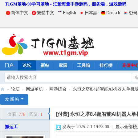
T1GM基地-90学习基地 - 汇聚海量手游源码，服务端，游戏源码
简体中文
繁體中文
English
日本語
Deutsch
한국
门户
论坛
新帖
家园
工具箱
排行榜
充值中
»
论坛
›
网游单机
›
网游综合
›
永恒之塔8.4超智能AI机器人单机
T
发新帖
1
[付费]
永恒之塔8.4超智能AI机器人单
查看:
778
|
回复:
1
G
M
搬运工
发表于 2025-7-1 19:28:00
|
显示全部楼
基