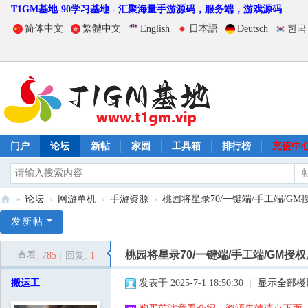
T1GM基地-90学习基地 - 汇聚海量手游源码，服务端，游戏源码
简体中文
繁體中文
English
日本語
Deutsch
한국
门户
论坛
新帖
家园
工具箱
排行榜
充值中
»
论坛
›
网游单机
›
手游资源
›
桃园将星录70/一键端/手工端/GM授
T
发新帖
1
桃园将星录70/一键端/手工端/GM授
查看:
785
|
回复:
1
G
M
搬运工
发表于 2025-7-1 18:50:30
|
显示全部楼
基