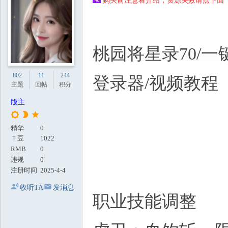
购买前注意看介绍，资源失效请点下面【
地
桃园将星录70/一
802
11
244
登录器/视频教程
主题
回帖
积分
版主
精华
0
Ｔ豆
1022
RMB
0
违规
0
注册时间
2025-4-4
收听TA
发消息
职业技能调整