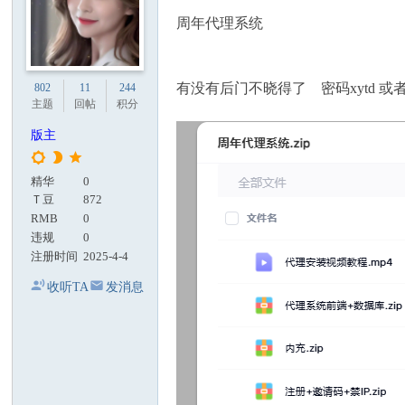
周年代理系统
有没有后门不晓得了 密码xytd 或者 x
802
11
244
主题
回帖
积分
版主
精华
0
Ｔ豆
872
RMB
0
违规
0
注册时间
2025-4-4
收听TA
发消息