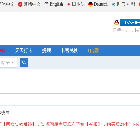
简体中文
繁體中文
English
日本語
Deutsch
한국 사람
只需一步，快
中心
天天打卡
提现
卡密兑换
QQ群
帖子
搜
索
部楼层
【网盘失效反馈】，资源问题点页底右下角【举报】，购买后24小时内