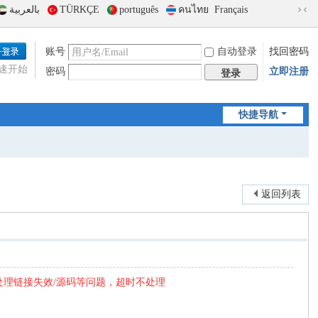
بالعربية
TÜRKÇE
português
คนไทย
Français
切
换
到
账号
自动登录
找回密码
窄
速开始
密码
立即注册
版
登录
快捷导航
返回列表
处理链接失效/源码等问题，超时不处理