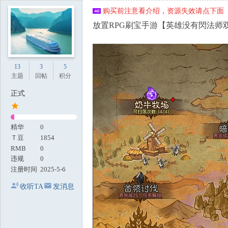
地
购买前注意看介绍，资源失效请点下面【
放置RPG刷宝手游【英雄没有閃法师双
13
3
5
主题
回帖
积分
正式
精华
0
Ｔ豆
1854
RMB
0
违规
0
注册时间
2025-5-6
收听TA
发消息