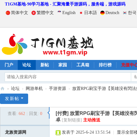
T1GM基地-90学习基地 - 汇聚海量手游源码，服务端，游戏源码
简体中文
繁體中文
English
日本語
Deutsch
한국
门户
论坛
新帖
家园
工具箱
排行榜
充值中
»
论坛
›
网游单机
›
手游资源
›
放置RPG刷宝手游【英雄没有閃法师双
T
发新帖
1
[付费]
放置RPG刷宝手游【英雄没有閃
查看:
662
|
回复:
0
G
卓
[复制链接]
主动推送
M
龙族资源网
发表于 2025-6-24 13:51:54
|
显示全部
基