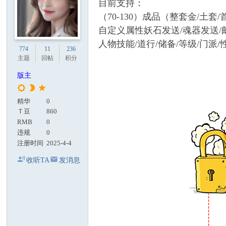
目前支持：
（70-130）成品（整套金/土套
自定义属性妖石发送/魂器发送/
人物技能/道行/储备/等级/门派
774
11
236
主题
回帖
积分
版主
精华
0
Ｔ豆
860
RMB
0
违规
0
注册时间
2025-4-4
收听TA
发消息