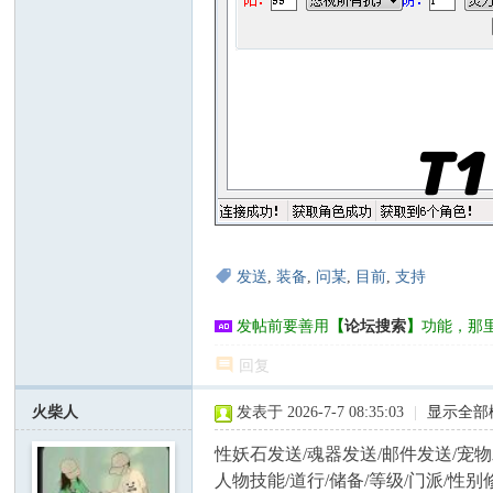
发送
,
装备
,
问某
,
目前
,
支持
发帖前要善用
【
论坛搜索
】
功能，那
回复
火柴人
发表于 2026-7-7 08:35:03
|
显示全部
性妖石发送/魂器发送/邮件发送/宠
人物技能/道行/储备/等级/门派/性别