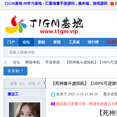
T1GM基地-90学习基地 - 汇聚海量手游源码，服务端，游戏源码
门户
论坛
新帖
家园
工具箱
排行榜
充值
»
论坛
›
网游单机
›
手游资源
›
【死神激斗虚拟机】【100%可进
T
发新帖
1
【死神激斗虚拟机】【100%可进
查看:
611
|
回复:
0
G
M
搬运工
发表于 2025-5-25 21:04:20
|
显示全
基
购买前注意看介绍，资源失效请点下面
地
【死神