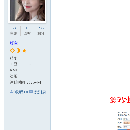
774
11
236
主题
回帖
积分
版主
精华
0
Ｔ豆
860
RMB
0
违规
0
注册时间
2025-4-4
收听TA
发消息
源码