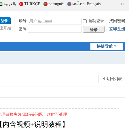
بالعربية
TÜRKÇE
português
คนไทย
Français
切
换
到
账号
自动登录
找回密码
窄
速开始
密码
立即注册
版
登录
快捷导航
返回列表
处理链接失效/源码等问题，超时不处理
【内含视频+说明教程】