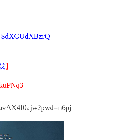
j5Z-SdXGUdXBzrQ
戏
】
kuPNq3
6IuvAX4I0ajw?pwd=n6pj