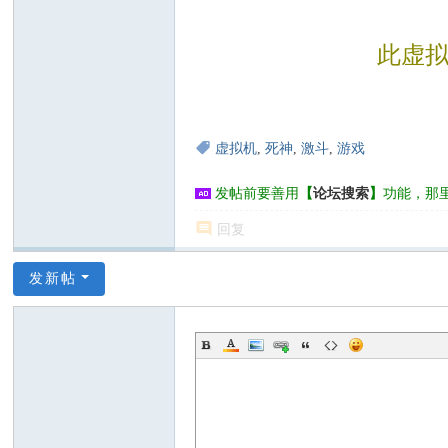
此虚拟
虚拟机
,
死神
,
激斗
,
游戏
发帖前要善用
【
论坛搜索
】
功能，那
回复
发新帖