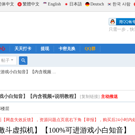
简体中文
繁體中文
English
日本語
Deutsch
한국 사람
只需一步，快
中心
天天打卡
提现
卡密兑换
QQ群
帖子
搜
游戏小白知音】【内含视频 ...
索
游戏小白知音】【内含视频+说明教程】
[复制链接]
主动推送
部楼层
【网盘失效反馈】，资源问题点页底右下角【举报】，购买后24小时内
激斗虚拟机】【100%可进游戏小白知音】