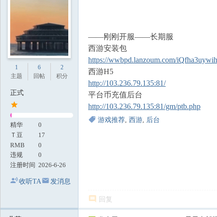
地
——刚刚开服——长期服
西游安装包
https://wwbpd.lanzoum.com/iQfha3uywi
1
6
2
西游H5
主题
回帖
积分
http://103.236.79.135:81/
正式
平台币充值后台
http://103.236.79.135:81/gm/ptb.php
游戏推荐
,
西游
,
后台
精华
0
Ｔ豆
17
RMB
0
违规
0
注册时间
2026-6-26
收听TA
发消息
回复