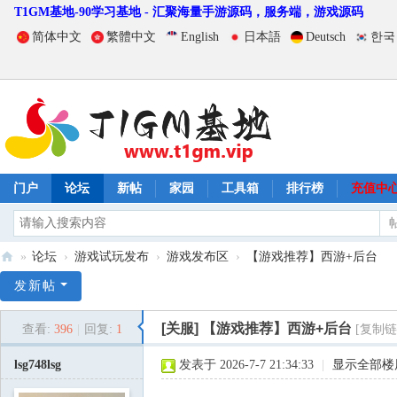
T1GM基地-90学习基地 - 汇聚海量手游源码，服务端，游戏源码
简体中文
繁體中文
English
日本語
Deutsch
한국
门户
论坛
新帖
家园
工具箱
排行榜
充值中
»
论坛
›
游戏试玩发布
›
游戏发布区
›
【游戏推荐】西游+后台
T
发新帖
1
[关服]
【游戏推荐】西游+后台
查看:
396
|
回复:
1
[复制链
G
M
lsg748lsg
发表于 2026-7-7 21:34:33
|
显示全部楼
基