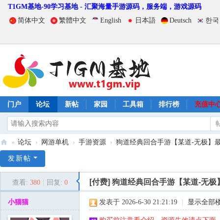
T1GM基地-90学习基地 - 汇聚海量手游源码，服务端，游戏源码
简体中文
繁體中文
English
日本語
Deutsch
한국
门户
论坛
新帖
家园
工具箱
排行榜
充值中
»
论坛
›
网游单机
›
手游资源
›
狗道经典回合手游【某道-无极】最新整
T
发新帖
1
[付费]
狗道经典回合手游【某道-无极
查看:
380
|
回复:
0
G
M
小猫猫
发表于 2026-6-30 21:21:19
|
显示全部
基