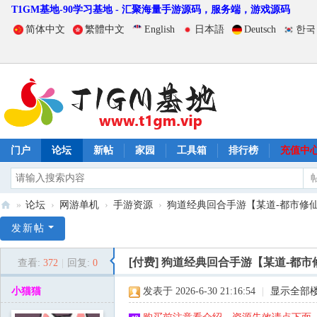
T1GM基地-90学习基地 - 汇聚海量手游源码，服务端，游戏源码
简体中文
繁體中文
English
日本語
Deutsch
한국
门户
论坛
新帖
家园
工具箱
排行榜
充值中
»
论坛
›
网游单机
›
手游资源
›
狗道经典回合手游【某道-都市修仙】
T
发新帖
1
[付费]
狗道经典回合手游【某道-都市
查看:
372
|
回复:
0
G
M
小猫猫
发表于 2026-6-30 21:16:54
|
显示全部
基