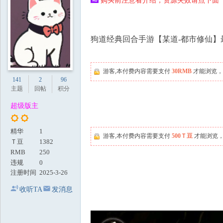
购买前注意看介绍，资源失效请点下面【
地
狗道经典回合手游【某道-都市修仙】最
游客,本付费内容需要支付
30RMB
才能浏览，
141
2
96
主题
回帖
积分
超级版主
精华
1
游客,本付费内容需要支付
500Ｔ豆
才能浏览，
Ｔ豆
1382
RMB
250
违规
0
注册时间
2025-3-26
收听TA
发消息